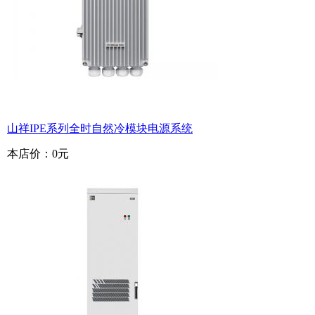
山祥IPE系列全时自然冷模块电源系统
本店价：
0元