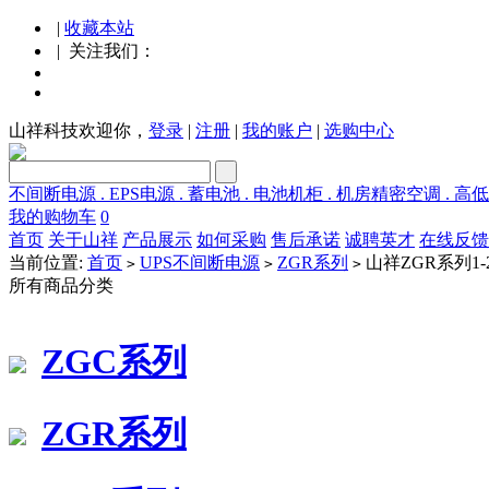
|
收藏本站
| 关注我们：
山祥科技欢迎你，
登录
|
注册
|
我的账户
|
选购中心
不间断电源 . EPS电源 . 蓄电池 . 电池机柜 . 机房精密空调 . 高
我的购物车
0
首页
关于山祥
产品展示
如何采购
售后承诺
诚聘英才
在线反馈
当前位置:
首页
UPS不间断电源
ZGR系列
山祥ZGR系列1
>
>
>
所有商品分类
ZGC系列
ZGR系列