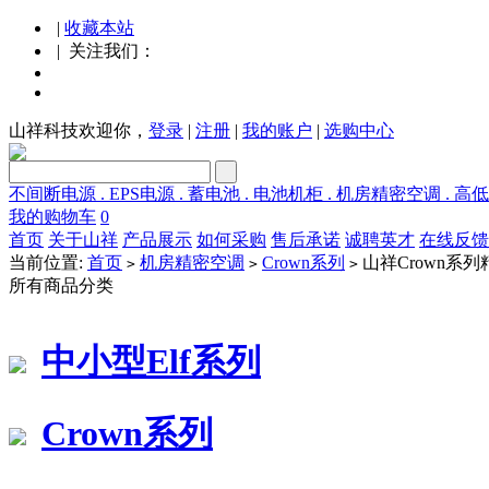
|
收藏本站
| 关注我们：
山祥科技欢迎你，
登录
|
注册
|
我的账户
|
选购中心
不间断电源 . EPS电源 . 蓄电池 . 电池机柜 . 机房精密空调 . 高
我的购物车
0
首页
关于山祥
产品展示
如何采购
售后承诺
诚聘英才
在线反馈
当前位置:
首页
机房精密空调
Crown系列
山祥Crown系
>
>
>
所有商品分类
中小型Elf系列
Crown系列