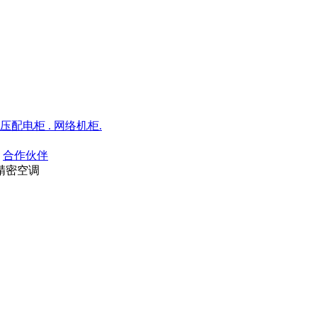
低压配电柜 . 网络机柜.
合作伙伴
列精密空调