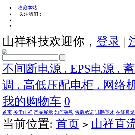
|
收藏本站
| 关注我们：
山祥科技欢迎你，
登录
|
不间断电源 . EPS电源 . 
调 . 高低压配电柜 . 网络
我的购物车
0
首页
关于山祥
产品展示
如何采购
售后承诺
诚聘英才
在线反馈
当前位置:
首页
山祥直
>