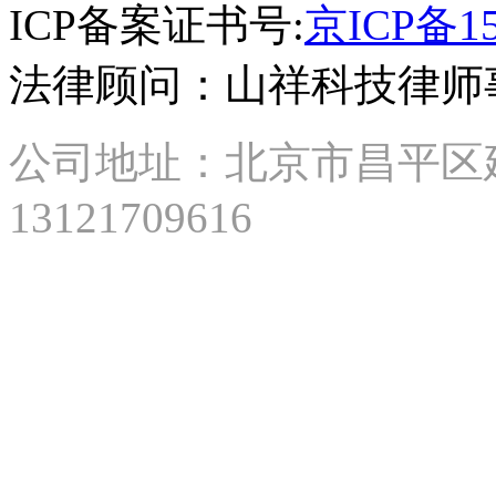
区
ICP备案证书号:
京ICP备15
建
材
法律顾问：山祥科技律师
城
西
路
87
公司地址：北京市昌平区建材城
号
2
13121709616
号
楼
15
层
2
单
元
1510
Tel:
13718715987
E-
mail:
北
京